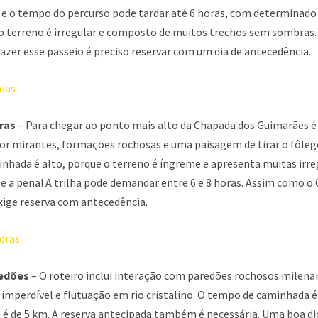
, e o tempo do percurso pode tardar até 6 horas, com determinado
e o terreno é irregular e composto de muitos trechos sem sombras
azer esse passeio é preciso reservar com um dia de antecedência.
ras
– Para chegar ao ponto mais alto da Chapada dos Guimarães é 
or mirantes, formações rochosas e uma paisagem de tirar o fôlego
inhada é alto, porque o terreno é íngreme e apresenta muitas irr
e a pena! A trilha pode demandar entre 6 e 8 horas. Assim como o
xige reserva com antecedência.
edões
– O roteiro inclui interação com paredões rochosos milenare
imperdível e flutuação em rio cristalino. O tempo de caminhada é
 é de 5 km. A reserva antecipada também é necessária. Uma boa di