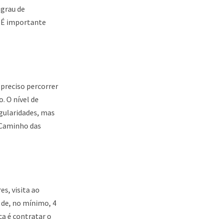
 grau de
. É importante
preciso percorrer
. O nível de
egularidades, mas
 Caminho das
s, visita ao
 de, no mínimo, 4
ca é contratar o