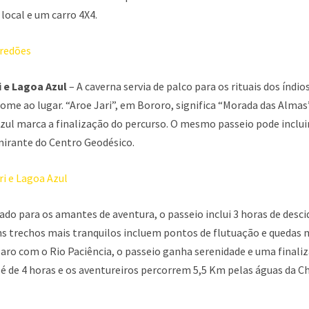
 local e um carro 4X4.
i e Lagoa Azul
– A caverna servia de palco para os rituais dos índi
ome ao lugar. “Aroe Jari”, em Bororo, significa “Morada das Almas”.
ul marca a finalização do percurso. O mesmo passeio pode incluir
mirante do Centro Geodésico.
ado para os amantes de aventura, o passeio inclui 3 horas de desci
ns trechos mais tranquilos incluem pontos de flutuação e quedas 
aro com o Rio Paciência, o passeio ganha serenidade e uma finaliz
é de 4 horas e os aventureiros percorrem 5,5 Km pelas águas da C