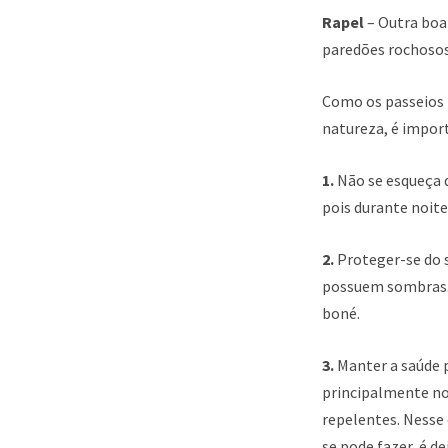
Rapel
– Outra boa 
paredões rochosos.
Como os passeios 
natureza, é impor
1.
Não se esqueça d
pois durante noite
2.
Proteger-se do 
possuem sombras. 
boné.
3.
Manter a saúde p
principalmente no
repelentes. Nesse 
se pode fazer, é de