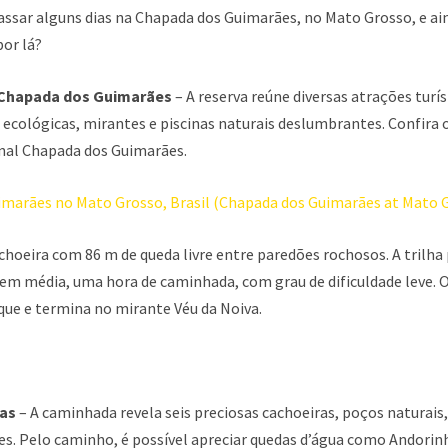
assar alguns dias na Chapada dos Guimarães, no Mato Grosso, e a
por lá?
 Chapada dos Guimarães
– A reserva reúne diversas atrações turís
s ecológicas, mirantes e piscinas naturais deslumbrantes. Confira
nal Chapada dos Guimarães.
choeira com 86 m de queda livre entre paredões rochosos. A trilha 
m média, uma hora de caminhada, com grau de dificuldade leve. O 
que e termina no mirante Véu da Noiva.
as
– A caminhada revela seis preciosas cachoeiras, poços naturai
s. Pelo caminho, é possível apreciar quedas d’água como Andorinh