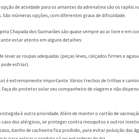
opção de atividade para os amantes da adrenalina são os rapéis n
 São inúmeras opções, com diferentes graus de dificuldade.
pela Chapada dos Guimarães são quase sempre ao ar livre e em c
tante estar atento em alguns detalhes:
e levar as roupas adequadas (peças leves, calçados firmes e agas
 pode esfriar).
sol é extremamente importante. Vários trechos de trilhas e cami
Faça do protetor solar seu companheiro de viagem e não dispen
rotegida é outra prioridade. Além de manter o cartão de vacinaçã
 caso dos alérgicos, se proteger contra mosquitos e outros inset
caso, banho de cachoeira fica proibido, para evitar poluição das ág
ixar para aplicar o produto só no entardecer do dia.