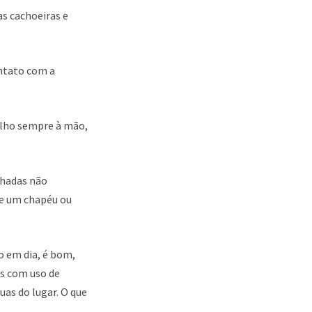
as cachoeiras e
ontato com a
alho sempre à mão,
nhadas não
se um chapéu ou
o em dia, é bom,
os com uso de
uas do lugar. O que