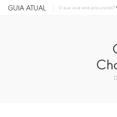
GUIA ATUAL
Ch
D