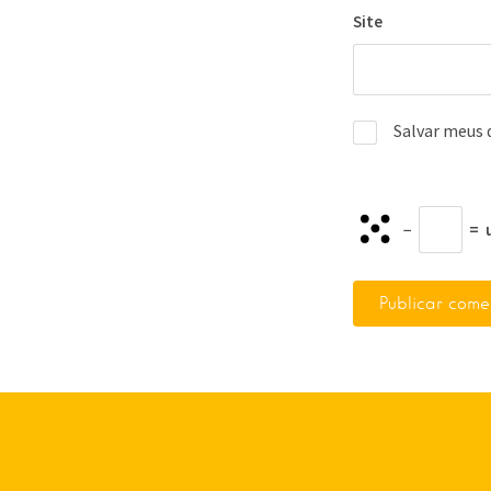
Site
Salvar meus 
−
=