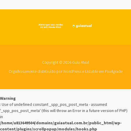
Copyright © 2016 Guia Atual
Orgulhosamente distribuído por WordPress
e
Listable
em
Pixelgrade
Warning
: Use of undefined constant _spp_pos_post_meta - assumed
'_spp_pos_post_meta' (this will throw an Error in a future version of PHP)
in
/home/u813649504/domains/guiaatual.com.br/public_html/wp-
content/plugins/scrollpopup/modules/hooks.php