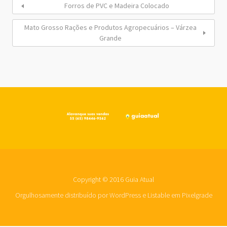
Forros de PVC e Madeira Colocado
Mato Grosso Rações e Produtos Agropecuários – Várzea
Grande
Copyright © 2016 Guia Atual
Orgulhosamente distribuído por WordPress
e
Listable
em
Pixelgrade