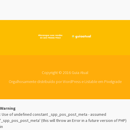
Copyright © 2016 Guia Atual
Orgulhosamente distribuído por WordPress
e
Listable
em
Pixelgrade
Warning
: Use of undefined constant _spp_pos_post_meta - assumed
'_spp_pos_post_meta' (this will throw an Error in a future version of PHP)
in