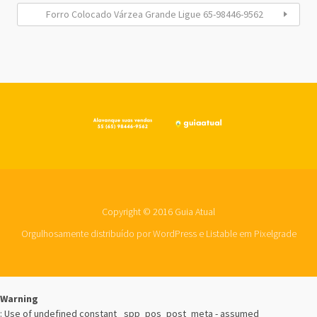
Forro Colocado Várzea Grande Ligue 65-98446-9562
Copyright © 2016 Guia Atual
Orgulhosamente distribuído por WordPress
e
Listable
em
Pixelgrade
Warning
: Use of undefined constant _spp_pos_post_meta - assumed