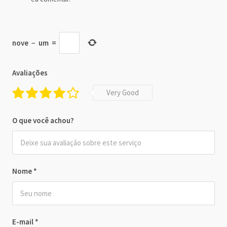
nove
−
um
=
Avaliações
Very Good
O que você achou?
Nome
*
E-mail
*