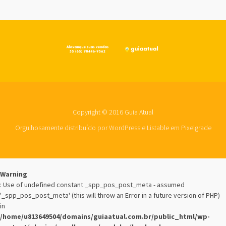
Copyright © 2016 Guia Atual
Orgulhosamente distribuído por WordPress
e
Listable
em
Pixelgrade
Warning
: Use of undefined constant _spp_pos_post_meta - assumed
'_spp_pos_post_meta' (this will throw an Error in a future version of PHP)
in
/home/u813649504/domains/guiaatual.com.br/public_html/wp-