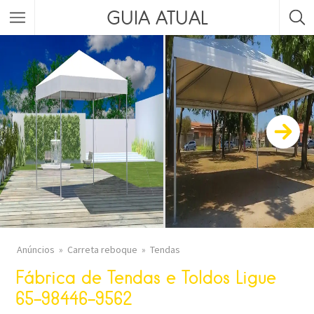
GUIA ATUAL
Anúncios
Carreta reboque
Tendas
Fábrica de Tendas e Toldos Ligue
65-98446-9562