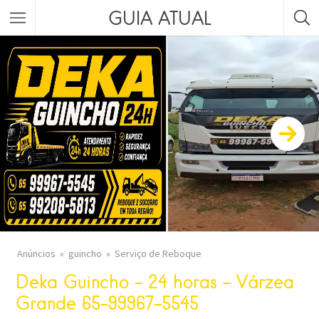
GUIA ATUAL
Anúncios
guincho
Serviço de Reboque
Deka Guincho – 24 horas – Várzea
Grande 65-99967-5545