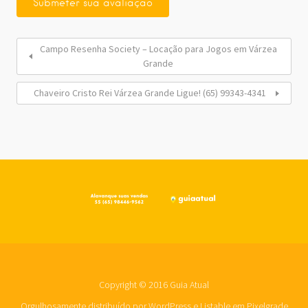
Campo Resenha Society – Locação para Jogos em Várzea
Grande
Chaveiro Cristo Rei Várzea Grande Ligue! (65) 99343-4341
Copyright © 2016 Guia Atual
Orgulhosamente distribuído por WordPress
e
Listable
em
Pixelgrade