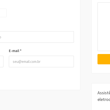
E-mail
*
Assist
eletro