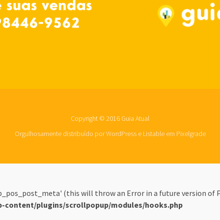
Copyright © 2016 Guia Atual
Orgulhosamente distribuído por WordPress
e
Listable
em
Pixelgrade
pos_post_meta' (this will throw an Error in a future version of 
p-content/plugins/scrollpopup/modules/hooks.php