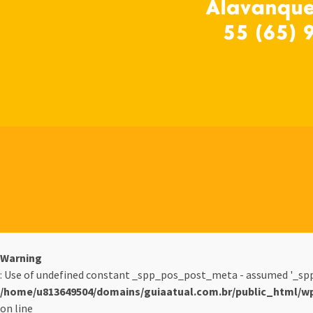
Warning
: Use of undefined constant _spp_pos_post_meta - assumed '_spp_
/home/u813649504/domains/guiaatual.com.br/public_html/w
on line