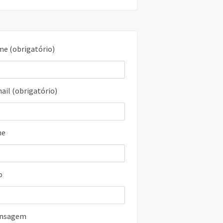
me (obrigatório)
ail (obrigatório)
ne
o
ensagem