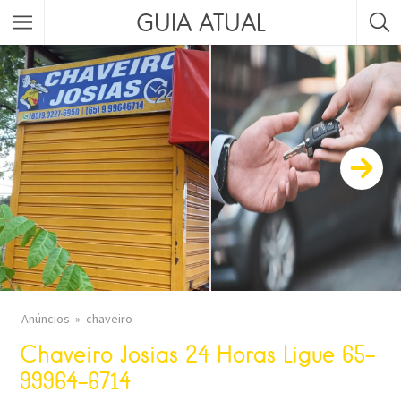
GUIA ATUAL
Anúncios
chaveiro
Chaveiro Josias 24 Horas Ligue 65-
99964-6714