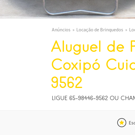
Anúncios
Locação de Brinquedos
Lo
Aluguel de 
Coxipó Cui
9562
LIGUE 65-98446-9562 OU CH
Esc