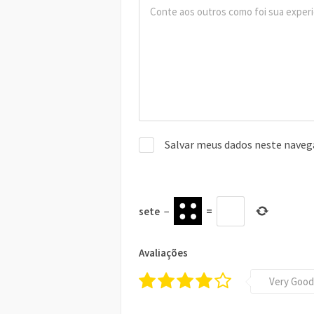
Salvar meus dados neste naveg
sete
−
=
Avaliações
Very Good