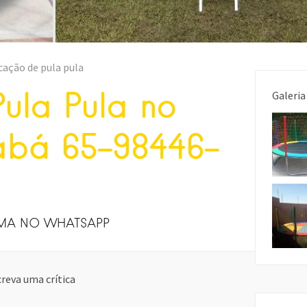
cação de pula pula
Pula Pula no
Galeria
abá 65-98446-
AMA NO WHATSAPP
reva uma crítica