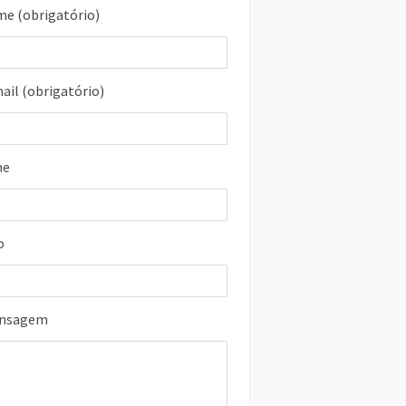
me (obrigatório)
ail (obrigatório)
ne
o
ensagem