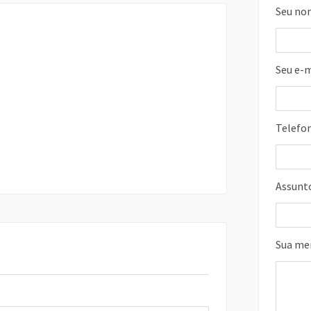
Seu no
Seu e-m
Telefo
Assunt
Sua m