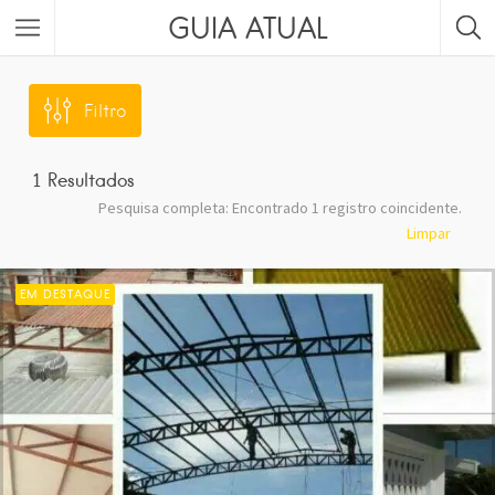
GUIA ATUAL
Filtro
1
Resultados
Pesquisa completa: Encontrado 1 registro coincidente.
Limpar
EM DESTAQUE