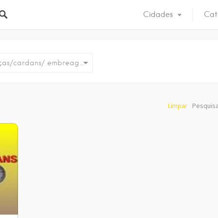
Cidades
Cat
peças/cardans/ embreagens
Limpar
Pesquisa