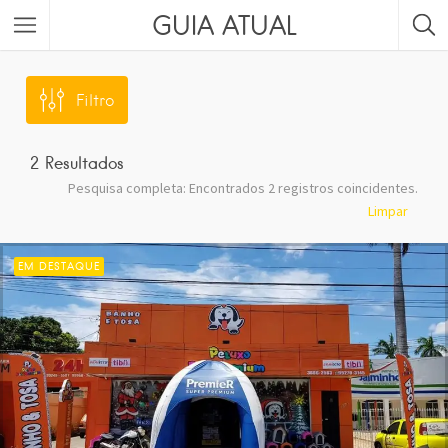
GUIA ATUAL
Filtro
2
Resultados
Pesquisa completa: Encontrados 2 registros coincidentes.
Limpar
EM DESTAQUE